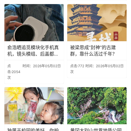
俞浩晒追觅模块化手机真
被梁思成“封神”的古建
机，镜头模组、后盖都能
群，靠什么活过千年？
拆
点
时间：2026年05月02日
点击:772
时间：2026年05月02日
击:2054
次
次
独属于校园的美好，你拍
黄冈大别山世界地质公园