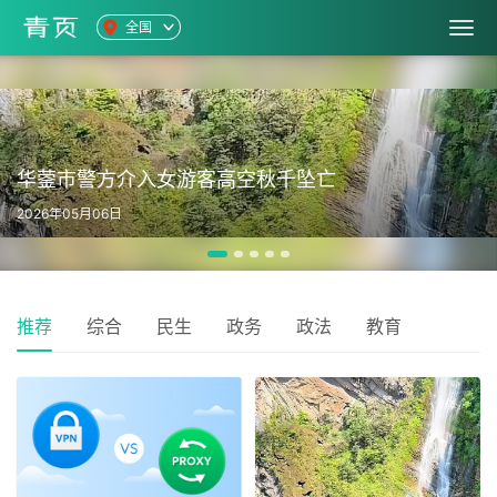
全国
华蓥市警方介入女游客高空秋千坠亡
2026年05月06日
推荐
综合
民生
政务
政法
教育