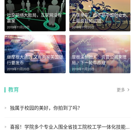
社交网络大败局，互联网没有
共享单车，或许是中国创业史
赢家
上最疯狂的试错
2019年11月20日
2019年11月20日
继摩根大通后 又有两家美国银
摩根溪创始人：资管公司来搅
行要发币
局，下一轮牛市规
2019年11月20日
2019年11月20日
教育
更多
独属于校园的美好，你拍到了吗？
喜报！学院多个专业入围全省技工院校工学一体化技能人才培养模式优质课堂遴选公示名单