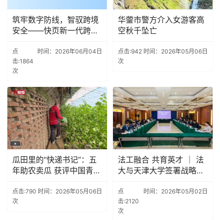
筑牢数字防线，智驭跨境
华蓥市警方介入女游客高
安全——快页新一代跨境
空秋千坠亡
VPN监测系统
点
时间：2026年06月04日
点击:942
时间：2026年05月06日
击:1864
次
次
瓜田里的“快递书记”：五
法工融合 共育英才 ｜ 法
年助农卖瓜 获评中国青年
大与天津大学签署战略合
五四奖章
作协议
点击:790
时间：2026年05月06日
点
时间：2026年05月02日
次
击:2120
次