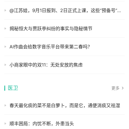
@江苏娃，9月1日报到、2日正式上课，这些“预备号”已吹响！
揭秘恒大与贾跃亭纠纷的事实与隐秘情节
AI作曲会给数字音乐平台带来第二春吗？
小商家眼中的双11：无处安放的焦虑
医卫
更多
春天最化痰的菜不是白萝卜，而是它，通便消痰又祛湿
顺丰困局：内忧不断，外患当头