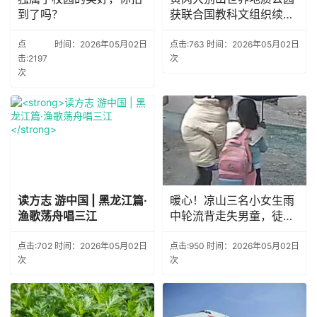
到了吗？
获联合国教科文组织续牌
证书
点
时间：2026年05月02日
点击:763
时间：2026年05月02日
击:2197
次
次
读方志 游中国 | 黑龙江篇·
暖心！凉山三名小女生雨
渔歌荡舟唱三江
中轮流背走失男童，徒步
两公里到派出所求助 男童
家人已找到
点击:702
时间：2026年05月02日
点击:950
时间：2026年05月02日
次
次