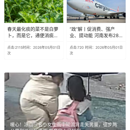
春天最化痰的菜不是白萝
“政”解丨促消费、强产
卜，而是它，通便消痰又
业、提动能 河南发布28
祛湿
条举措
点击:2115
时间：2026年05月01日
点击:720
时间：2026年05月01日
次
次
暖心！凉山三名小女生雨中轮流背走失男童，徒步两