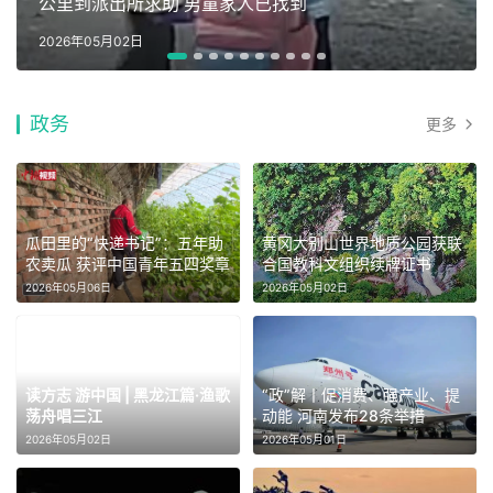
公里到派出所求助 男童家人已找到
2026年05月02日
政务
更多
瓜田里的“快递书记”：五年助
黄冈大别山世界地质公园获联
农卖瓜 获评中国青年五四奖章
合国教科文组织续牌证书
2026年05月06日
2026年05月02日
读方志 游中国 | 黑龙江篇·渔歌
“政”解丨促消费、强产业、提
荡舟唱三江
动能 河南发布28条举措
2026年05月02日
2026年05月01日